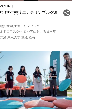
年9月16日
学部学生交流エカテリンブルグ派
ル連邦大学
エカテリンブルグ
ェルドロフスク州
ロシアにおける日本年
間交流
東京大学
派遣
経済