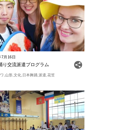
年7月16日
踊り交流派遣プログラム
クワ
山形
文化
日本舞踊
派遣
花笠