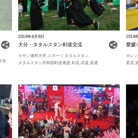
2019年6月9日
2019
大分・タタルスタン剣道交流
愛媛オ
カザン連邦大学
スポーツ
タタルスタン
オレ
大学
タタルスタン共和国剣道連盟
剣道
武道
派遣
柔道