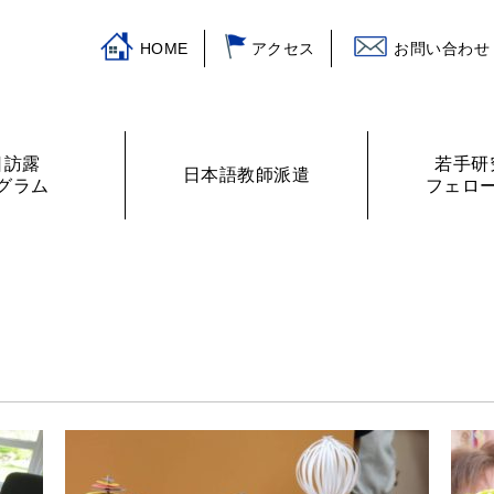
HOME
アクセス
お問い合わせ
日訪露
若手研
日本語教師派遣
グラム
フェロ
挨拶
ログラム
主な活動
訪露プログラム
日本語教師紹介
財務諸表
プログラムの提案
ロシアの教室から
フェローリス
日露学生・青