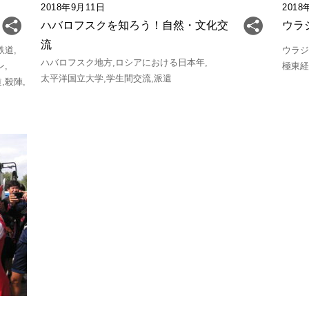
2018年9月11日
2018
ハバロフスクを知ろう！自然・文化交
ウラ
流
鉄道
ウラ
ハバロフスク地方
ロシアにおける日本年
ン
極東
太平洋国立大学
学生間交流
派遣
道
殺陣