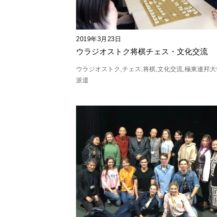
2019年3月23日
ウラジオストク将棋チェス・文化交流
ウラジオストク
チェス
将棋
文化交流
極東連邦大
派遣