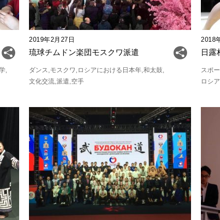
2019年2月27日
2018
琉球チムドン楽団モスクワ派遣
日露
学
ダンス
モスクワ
ロシアにおける日本年
和太鼓
スポ
文化交流
派遣
空手
ロシ