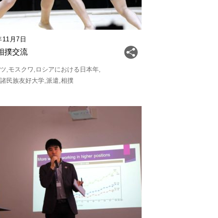
年11月7日
相撲交流
ーツ
モスクワ
ロシアにおける日本年
ア諸民族友好大学
派遣
相撲