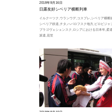
2018年9月16日
日露友好シベリア横断列車
イルクーツク
ウランウデ
コスプレ
シベリア横断
シベリア鉄道
チタ
ハバロフスク地方
ビロビジャ
ブラゴヴェシェンスク
ロシアにおける日本年
柔
派遣
花笠