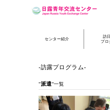
訪
センター紹介
プロ
設立の経緯
訪日・訪露プログラム一覧
センター概要
事務局長
訪日プ
参加者の声
-訪露プログラム-
派遣
"
"一覧