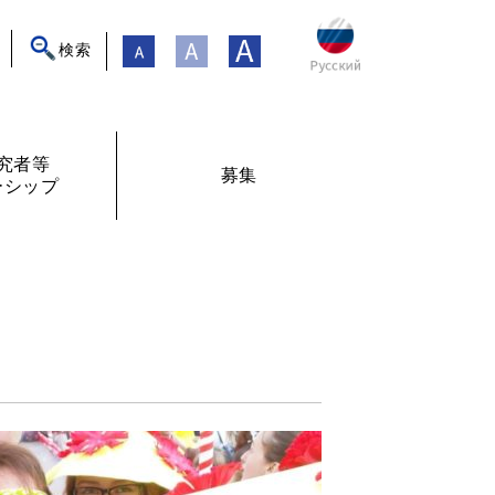
検索
究者等
募集
ーシップ
ト
年フォーラム
フェローシップ体験記
オンライン交流
現在募集中
過去の募集