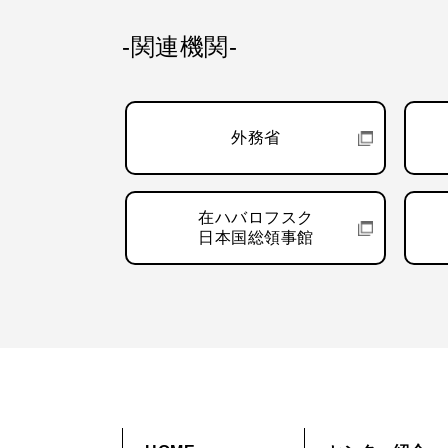
-関連機関-
外務省
在ハバロフスク
日本国総領事館