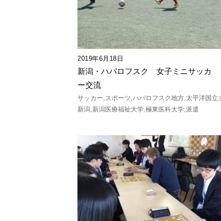
2019年6月18日
新潟・ハバロフスク 女子ミニサッカ
ー交流
サッカー
スポーツ
ハバロフスク地方
太平洋国立
新潟
新潟医療福祉大学
極東医科大学
派遣