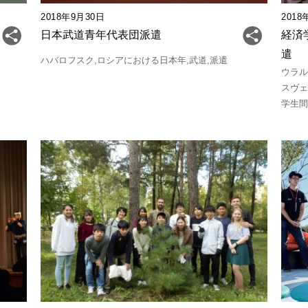
2018年9月30日
2018
日本武道青年代表団派遣
経済
遣
ハバロフスク
ロシアにおける日本年
武道
派遣
ウラ
スヴ
学生