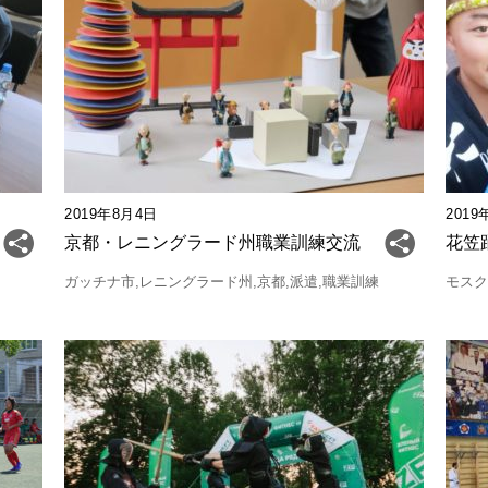
2019年8月4日
2019
京都・レニングラード州職業訓練交流
花笠
ガッチナ市
レニングラード州
京都
派遣
職業訓練
モス