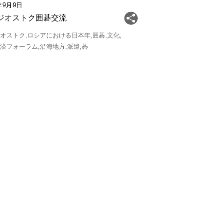
年9月9日
ジオストク囲碁交流
ジオストク
ロシアにおける日本年
囲碁
文化
経済フォーラム
沿海地方
派遣
碁