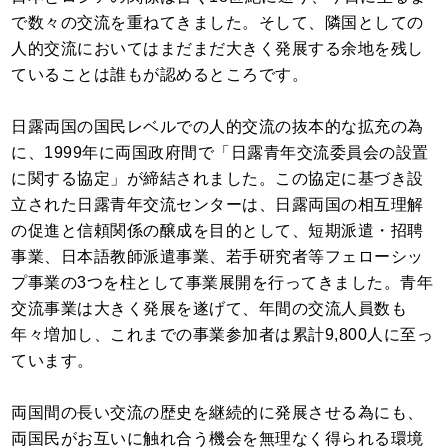
で数々の交流を重ねてきました。そして、隣国としての
人的交流においてはまだまだ大きく発展する余地を残し
ていることは誰もが認めるところです。
日露両国の国民レベルでの人的交流の抜本的な拡充の為
に、1999年に両国政府間で「日露青年交流委員会の設置
に関する協定」が締結されました。この協定に基づき設
立された日露青年交流センターは、日露両国の相互理解
の促進と信頼関係の醸成を目的として、短期派遣・招聘
事業、日本語教師派遣事業、若手研究者等フェローシッ
プ事業の3つを柱として事業展開を行ってきました。青年
交流事業は大きく発展を遂げて、年間の交流人員数も
年々増加し、これまでの事業参加者は累計9,800人に至っ
ています。
両国間の長い交流の歴史を継続的に発展させる為にも、
両国民がお互いに触れ合う機会を無理なく得られる環境