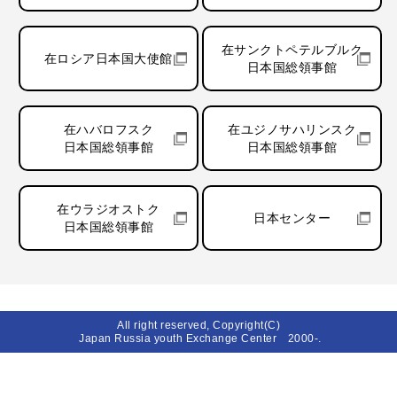
在サンクトペテルブルク
在ロシア日本国大使館
日本国総領事館
在ハバロフスク
在ユジノサハリンスク
日本国総領事館
日本国総領事館
在ウラジオストク
日本センター
日本国総領事館
All right reserved, Copyright(C)
Japan Russia youth Exchange Center 2000-.