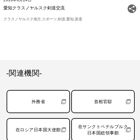
2018年6月24日
愛知クラスノヤルスク剣道交流
クラスノヤルスク地方
スポーツ
剣道
愛知
派遣
-関連機関-
外務省
首相官邸
在サンクトペテルブルク
在ロシア日本国大使館
日本国総領事館