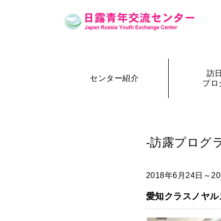
訪
センター紹介
プロ
設立の経緯
訪日・訪露プログラム一覧
センター概要
事務局長
訪日プ
参加者の声
-訪露プログラ
2018年6月24日～2
愛知クラスノヤル