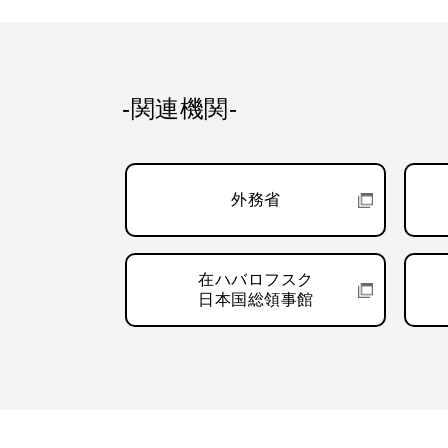
-関連機関-
外務省
在ハバロフスク
日本国総領事館