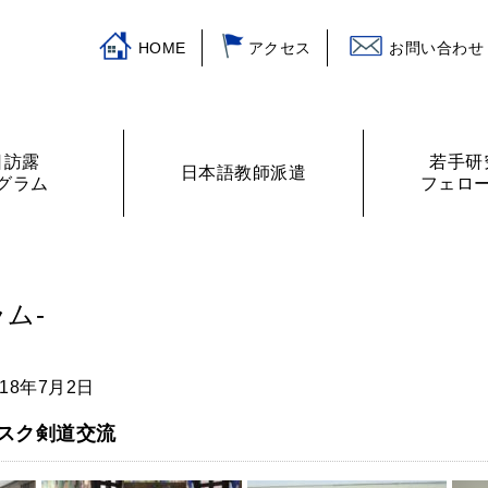
HOME
アクセス
お問い合わせ
日訪露
若手研
日本語教師派遣
グラム
フェロ
挨拶
ログラム
主な活動
訪露プログラム
日本語教師紹介
財務諸表
プログラムの提案
ロシアの教室から
フェローリス
日露学生・青
ム-
018年7月2日
スク剣道交流