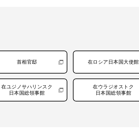
首相官邸
在ロシア日本国大使館
在ユジノサハリンスク
在ウラジオストク
日本国総領事館
日本国総領事館