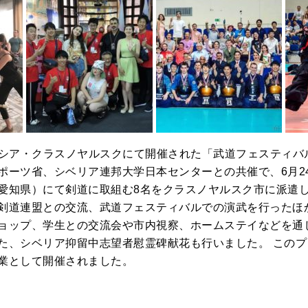
日にロシア・クラスノヤルスクにて開催された「武道フェスティ
ポーツ省、シベリア連邦大学日本センターとの共催で、6月24
愛知県）にて剣道に取組む8名をクラスノヤルスク市に派遣
剣道連盟との交流、武道フェスティバルでの演武を行ったほ
ョップ、学生との交流会や市内視察、ホームステイなどを通
た、シベリア抑留中志望者慰霊碑献花も行いました。 この
業として開催されました。