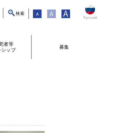
検索
究者等
募集
ーシップ
ト
年フォーラム
フェローシップ体験記
オンライン交流
現在募集中
過去の募集