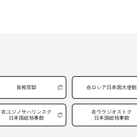
首相官邸
在ロシア日本国大使館
在ユジノサハリンスク
在ウラジオストク
日本国総領事館
日本国総領事館