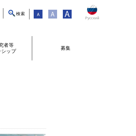
検索
究者等
募集
ーシップ
ト
年フォーラム
フェローシップ体験記
オンライン交流
現在募集中
過去の募集