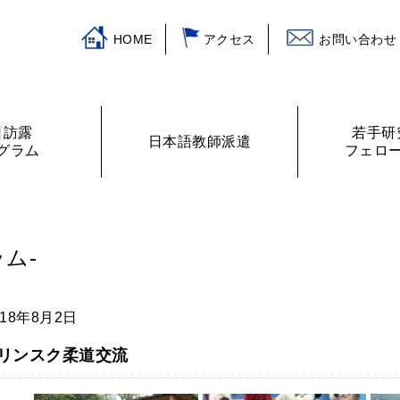
HOME
アクセス
お問い合わせ
日訪露
若手研
日本語教師派遣
グラム
フェロ
挨拶
ログラム
主な活動
訪露プログラム
日本語教師紹介
財務諸表
プログラムの提案
ロシアの教室から
フェローリス
日露学生・青
ム-
018年8月2日
リンスク柔道交流