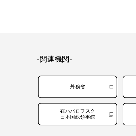
-関連機関-
外務省
在ハバロフスク
日本国総領事館