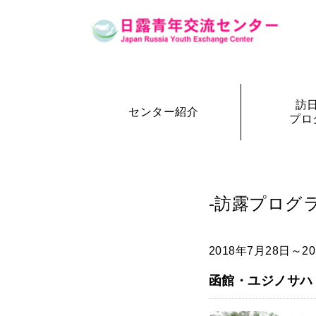
訪
センター紹介
プロ
設立の経緯
訪日・訪露プログラム一覧
センター概要
事務局長
訪日プ
参加者の声
-訪露プログラ
2018年7月28日～2
函館・ユジノサハ