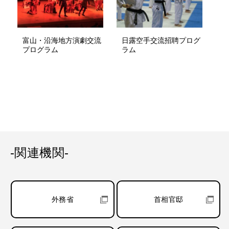
富山・沿海地方演劇交流
日露空手交流招聘プログ
プログラム
ラム
-関連機関-
外務省
首相官邸