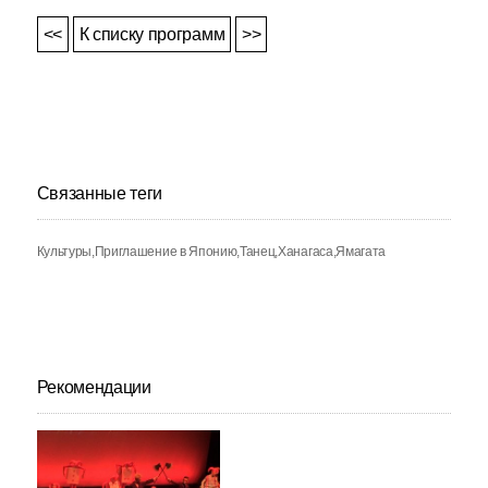
<<
К списку программ
>>
Связанные теги
Культуры
Приглашение в Японию
Танец
Ханагаса
Ямагата
Рекомендации