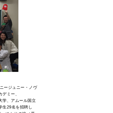
、ニージュニー・ノヴ
カデミー、
大学、アムール国立
生29名を招聘し