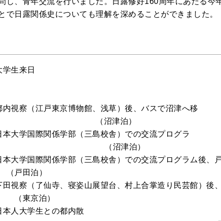
問し、青年交流を行いました。日露修好160周年にあたる今
とで日露関係史についても理解を深めることができました。
 大学生来日
（東
） 都内視察（江戸東京博物館、浅草）後、バスで沼津へ移
（沼津泊）
） 日本大学国際関係学部（三島校舎）での交流プログラ
（沼津泊）
） 日本大学国際関係学部（三島校舎）での交流プログラム後、
田泊）
） 下田視察（了仙寺、寝姿山展望台、村上合掌造り民芸館）後
京泊）
 日本人大学生との都内散