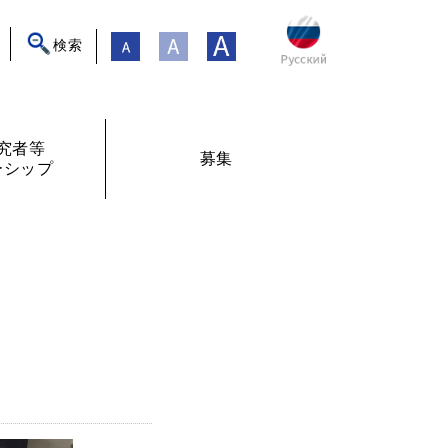
検索
究者等
募集
ーシップ
ト
年フォーラム
フェローシップ体験記
オンライン交流
現在募集中
過去の募集