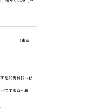
年、ゆかりの地（戸
京
戸田造船資料館へ移
、バスで東京へ移