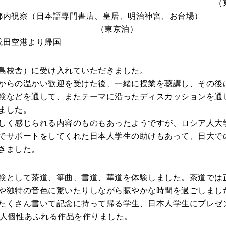
 （東京泊
） 都内視察（日本語専門書店、皇居、明治神宮、お台場）
東京泊）
 成田空港より帰国
島校舎）に受け入れていただきました。
からの温かい歓迎を受けた後、一緒に授業を聴講し、その後
験などを通して、またテーマに沿ったディスカッションを通
ました。
しく感じられる内容のものもあったようですが、ロシア人大
でサポートをしてくれた日本人学生の助けもあって、日大で
きました。
験として茶道、箏曲、書道、華道を体験しました。茶道では
や独特の音色に驚いたりしながら賑やかな時間を過ごしまし
たくさん書いて記念に持って帰る学生、日本人学生にプレゼ
1人個性あふれる作品を作りました。