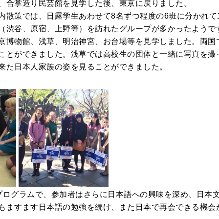
、合掌造り民芸館を見学した後、東京に戻りました。
内散策では、日露学生あわせて8名ずつ程度の6班に分かれて
（渋谷、原宿、上野等）を訪れたグループが多かったようで
京博物館、浅草、明治神宮、お台場等を見学しました。両国
ことができました。浅草では高校生の団体と一緒に写真を撮
来た日本人家族の姿を見ることができました。
プログラムで、参加者はさらに日本語への興味を深め、日本
もますます日本語の勉強を続け、また日本で再会できる機会