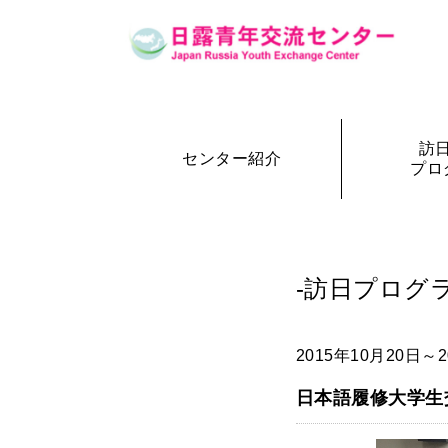
訪
センター紹介
プロ
設立の経緯
訪日・訪露プログラム一覧
センター概要
事務局長
訪日プ
参加者の声
-訪日プログラ
2015年10月20日～2
日本語履修大学生交流