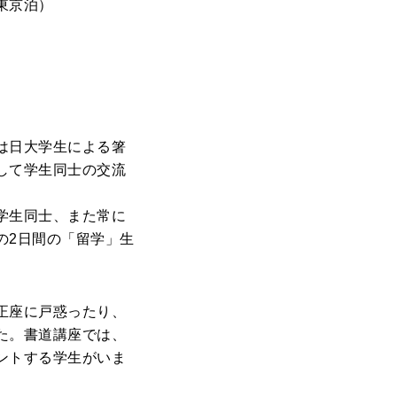
）
は日大学生による箸
して学生同士の交流
学生同士、また常に
の2日間の「留学」生
正座に戸惑ったり、
た。書道講座では、
ントする学生がいま