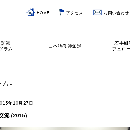
HOME
アクセス
お問い合わせ
日訪露
若手研
日本語教師派遣
グラム
フェロ
挨拶
ログラム
主な活動
訪露プログラム
日本語教師紹介
財務諸表
プログラムの提案
ロシアの教室から
フェローリス
日露学生・青
ム-
015年10月27日
 (2015)