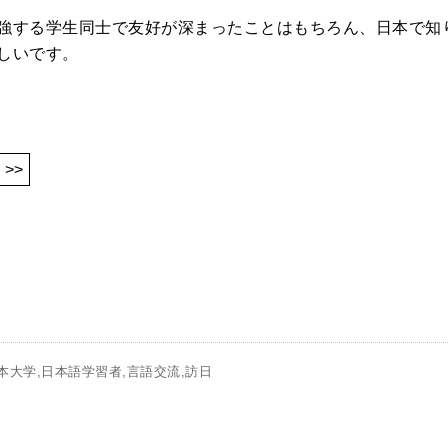
強する学生同士で友好が深まったことはもちろん、日本で知
しいです。
>>
本大学
日本語学習者
言語交流
訪日