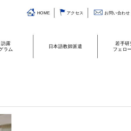
HOME
アクセス
お問い合わせ
日訪露
若手研
日本語教師派遣
グラム
フェロ
挨拶
ログラム
主な活動
訪露プログラム
日本語教師紹介
財務諸表
プログラムの提案
ロシアの教室から
フェローリス
日露学生・青