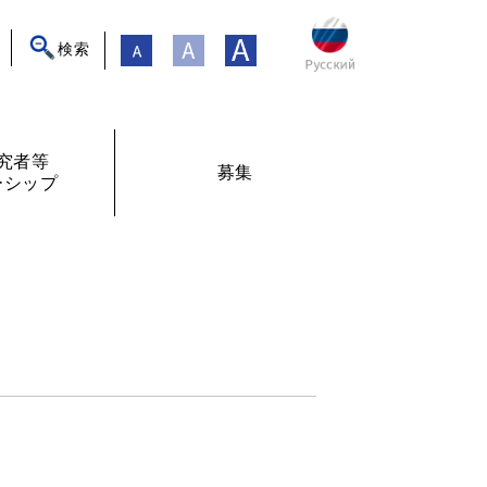
検索
究者等
募集
ーシップ
ト
年フォーラム
フェローシップ体験記
オンライン交流
現在募集中
過去の募集