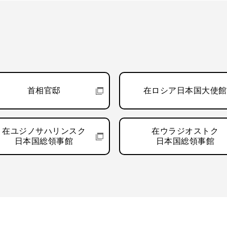
首相官邸
在ロシア日本国大使館
在ユジノサハリンスク
在ウラジオストク
日本国総領事館
日本国総領事館