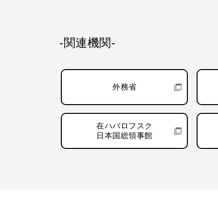
-関連機関-
外務省
在ハバロフスク
日本国総領事館