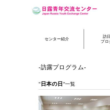
訪
センター紹介
プロ
設立の経緯
訪日・訪露プログラム一覧
センター概要
事務局長
訪日プ
参加者の声
-訪露プログラム-
日本の日
"
"一覧