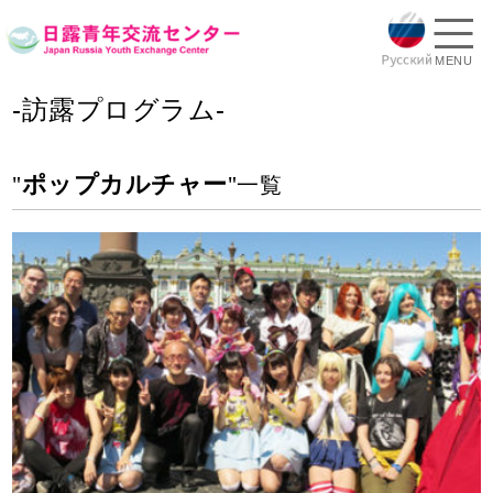
MENU
-訪露プログラム-
ポップカルチャー
"
"一覧