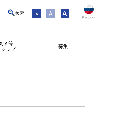
検索
究者等
募集
ーシップ
ト
年フォーラム
フェローシップ体験記
オンライン交流
現在募集中
過去の募集