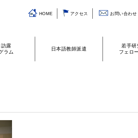
HOME
アクセス
お問い合わせ
日訪露
若手研
日本語教師派遣
グラム
フェロ
挨拶
ログラム
主な活動
訪露プログラム
日本語教師紹介
財務諸表
プログラムの提案
ロシアの教室から
フェローリス
日露学生・青