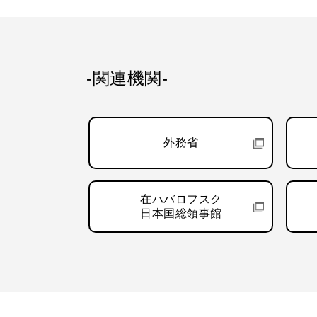
-関連機関-
外務省
在ハバロフスク
日本国総領事館