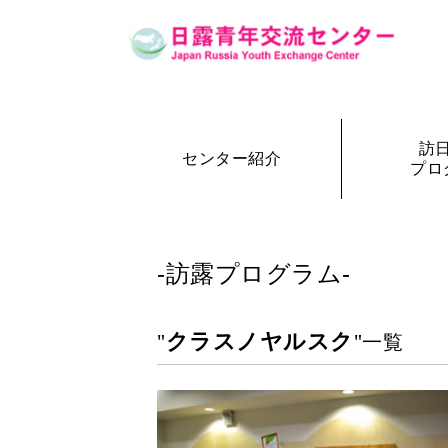
訪
センター紹介
プロ
設立の経緯
訪日・訪露プログラム一覧
センター概要
事務局長
訪日プ
参加者の声
-訪露プログラム-
クラスノヤルスク
"
"一覧