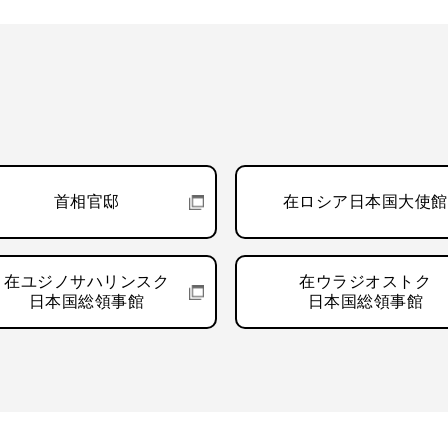
首相官邸
在ロシア日本国大使館
在ユジノサハリンスク
在ウラジオストク
日本国総領事館
日本国総領事館