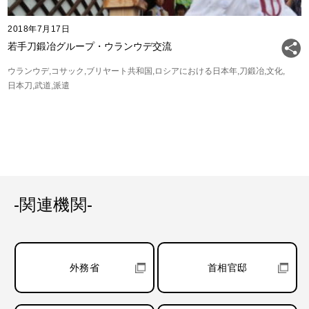
2018年7月17日
若手刀鍛冶グループ・ウランウデ交流
ウランウデ
コサック
ブリヤート共和国
ロシアにおける日本年
刀鍛冶
文化
日本刀
武道
派遣
-関連機関-
外務省
首相官邸