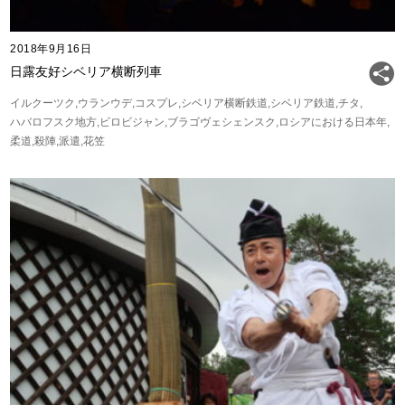
2018年9月16日
日露友好シベリア横断列車
イルクーツク
ウランウデ
コスプレ
シベリア横断鉄道
シベリア鉄道
チタ
ハバロフスク地方
ビロビジャン
ブラゴヴェシェンスク
ロシアにおける日本年
柔道
殺陣
派遣
花笠