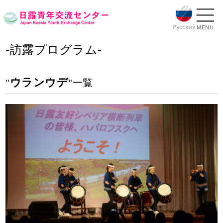
MENU
-訪露プログラム-
ウランウデ
"
"一覧