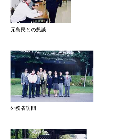
元島民との懇談
外務省訪問