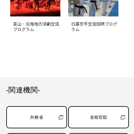
富山・沿海地方演劇交流
日露空手交流招聘プログ
プログラム
ラム
-関連機関-
外務省
首相官邸