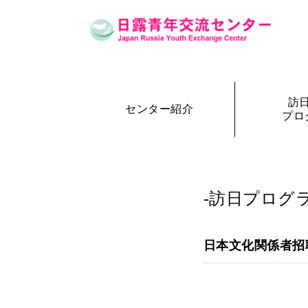
訪
センター紹介
プロ
設立の経緯
訪日・訪露プログラム一覧
センター概要
事務局長
訪日プ
参加者の声
-訪日プログラ
日本文化関係者招