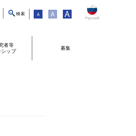
検索
究者等
募集
ーシップ
ト
年フォーラム
フェローシップ体験記
オンライン交流
現在募集中
過去の募集