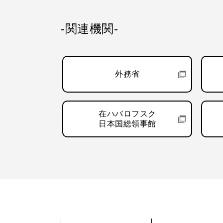
-関連機関-
外務省
在ハバロフスク
日本国総領事館