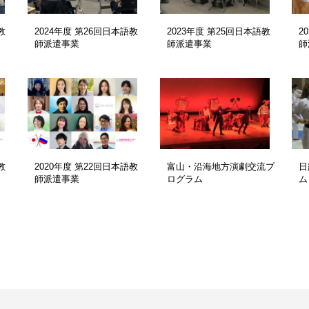
教
2024年度 第26回日本語教
2023年度 第25回日本語教
2
師派遣事業
師派遣事業
師
教
2020年度 第22回日本語教
富山・沿海地方演劇交流プ
日
師派遣事業
ログラム
ム