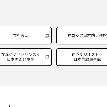
首相官邸
在ロシア日本国大使館
在ユジノサハリンスク
在ウラジオストク
日本国総領事館
日本国総領事館