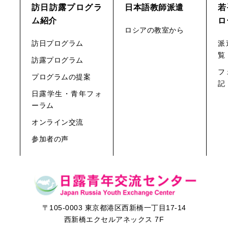
訪日訪露プログラ
日本語教師派遣
若
ム紹介
ロ
ロシアの教室から
訪日プログラム
派
覧
訪露プログラム
フ
プログラムの提案
記
日露学生・青年フォ
ーラム
オンライン交流
参加者の声
〒105-0003 東京都港区西新橋一丁目17-14
西新橋エクセルアネックス 7F