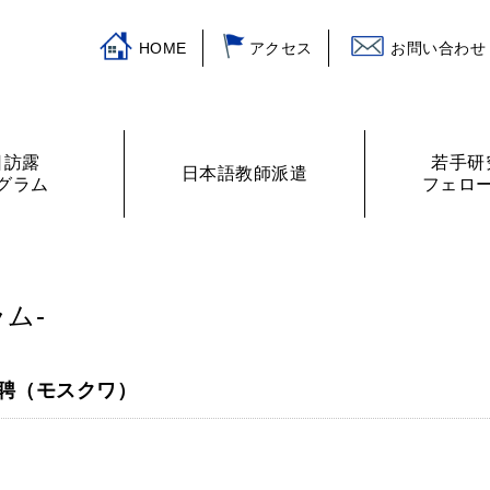
HOME
アクセス
お問い合わせ
日訪露
若手研
日本語教師派遣
グラム
フェロ
挨拶
ログラム
主な活動
訪露プログラム
日本語教師紹介
財務諸表
プログラムの提案
ロシアの教室から
フェローリス
日露学生・青
ム-
聘（モスクワ）