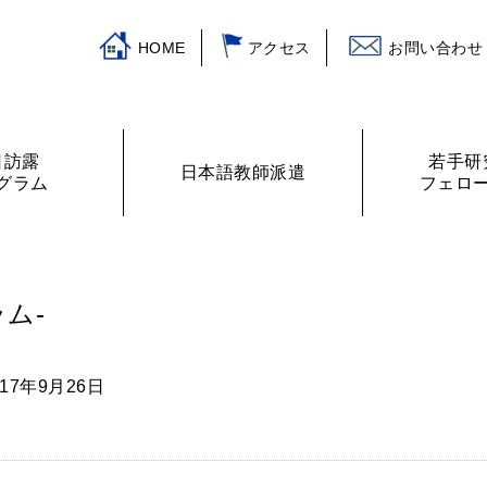
HOME
アクセス
お問い合わせ
日訪露
若手研
日本語教師派遣
グラム
フェロ
挨拶
ログラム
主な活動
訪露プログラム
日本語教師紹介
財務諸表
プログラムの提案
ロシアの教室から
フェローリス
日露学生・青
ム-
017年9月26日