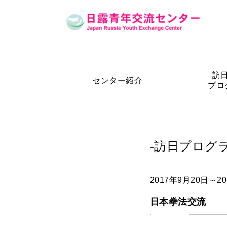
訪
センター紹介
プロ
設立の経緯
訪日・訪露プログラム一覧
センター概要
事務局長
訪日プ
参加者の声
-訪日プログラ
2017年9月20日～2
日本拳法交流