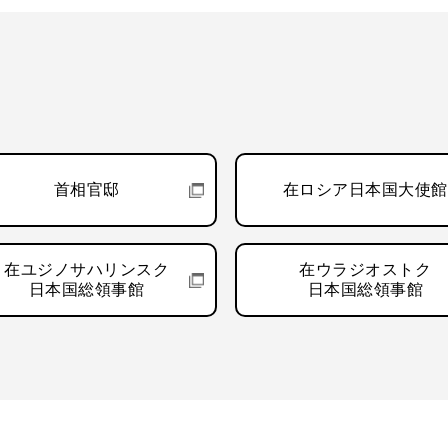
首相官邸
在ロシア日本国大使館
在ユジノサハリンスク
在ウラジオストク
日本国総領事館
日本国総領事館