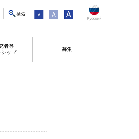
検索
究者等
募集
ーシップ
ト
年フォーラム
フェローシップ体験記
オンライン交流
現在募集中
過去の募集