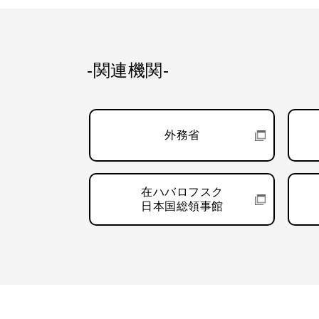
-関連機関-
外務省
在ハバロフスク
日本国総領事館