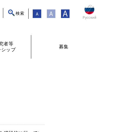
検索
究者等
募集
ーシップ
ト
年フォーラム
フェローシップ体験記
オンライン交流
現在募集中
過去の募集