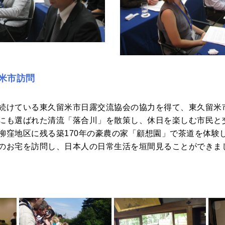
留米市訪問
続けている東久留米市日露交流協会の協力を得て、東久留米
にも選ばれた清流「落合川」を散策し、休日を楽しむ市民と
柳窪地区に残る築170年の豪農の家「顧想園」で茶道を体験
のお宅を訪問し、日本人の日常生活を垣間見ることができま