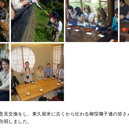
落合川で魚釣りを楽しむ家族
顧想園での茶会
との交流
一般家庭訪問
意見交換をし、東久留米に古くから伝わる柳窪囃子連の皆さ
合唱しました。