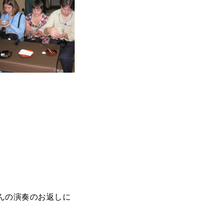
顧想園での茶会
んの演奏のお返しに