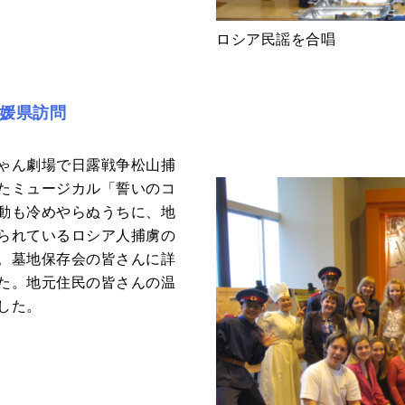
ロシア民謡を合唱
愛媛県訪問
ゃん劇場で日露戦争松山捕
たミュージカル「誓いのコ
動も冷めやらぬうちに、地
られているロシア人捕虜の
。墓地保存会の皆さんに詳
た。地元住民の皆さんの温
した。