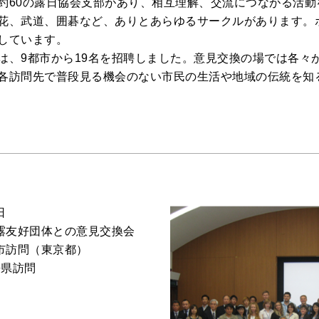
約60の露日協会支部があり、相互理解、交流につながる活動
花、武道、囲碁など、ありとあらゆるサークルがあります。
しています。
は、9都市から19名を招聘しました。意見交換の場では各々
各訪問先で普段見る機会のない市民の生活や地域の伝統を知
日
対露友好団体との意見交換会
米市訪問（東京都）
媛県訪問