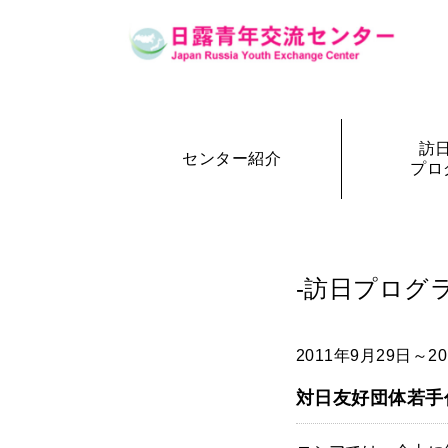
訪
センター紹介
プロ
設立の経緯
訪日・訪露プログラム一覧
センター概要
事務局長
訪日プ
参加者の声
-訪日プログラ
2011年9月29日～2
対日友好団体若手