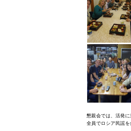
多聞寺での昼食
一般家庭訪問
懇親会では、活発に
全員でロシア民謡を