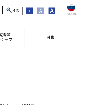
検索
究者等
募集
ーシップ
ト
年フォーラム
フェローシップ体験記
オンライン交流
現在募集中
過去の募集