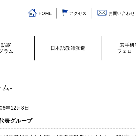
HOME
アクセス
お問い合わせ
日訪露
若手研
日本語教師派遣
グラム
フェロ
挨拶
ログラム
主な活動
訪露プログラム
日本語教師紹介
財務諸表
プログラムの提案
ロシアの教室から
フェローリス
日露学生・青
ム-
008年12月8日
代表グループ