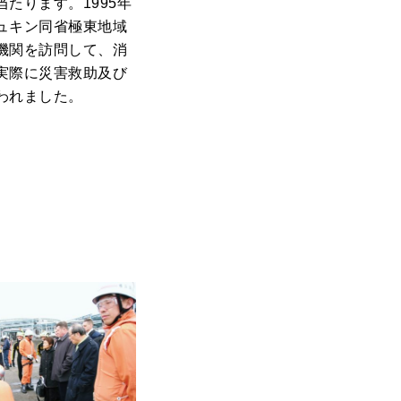
たります。1995年
ュキン同省極東地域
機関を訪問して、消
実際に災害救助及び
われました。