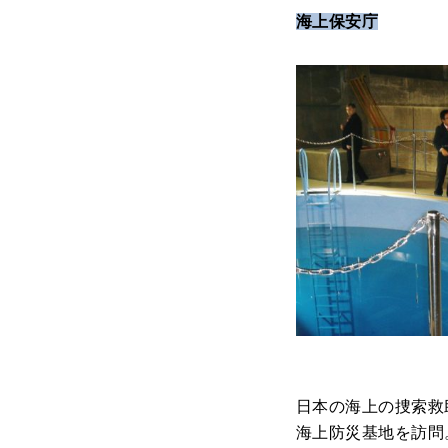
海上保安庁
日本の海上の捜索救
海上防災基地を訪問