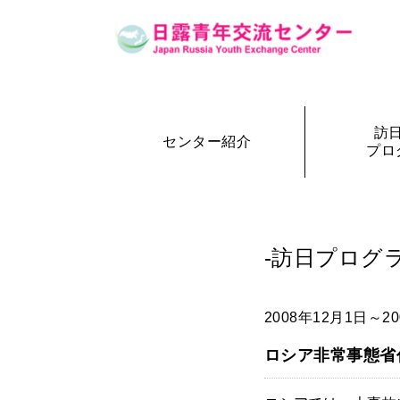
訪
センター紹介
プロ
設立の経緯
訪日・訪露プログラム一覧
センター概要
事務局長
訪日プ
参加者の声
-訪日プログラ
2008年12月1日～2
ロシア非常事態省