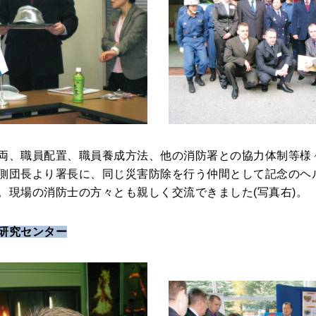
両、職員配置、職員養成方法、他の消防署との協力体制等様
側団長より署長に、同じ災害防除を行う仲間として記念のヘ
。現場の消防士の方々とも親しく交流できました(写真右)。
研究センター