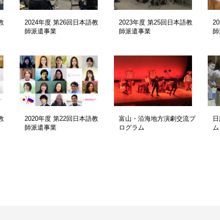
教
2024年度 第26回日本語教
2023年度 第25回日本語教
2
師派遣事業
師派遣事業
師
教
2020年度 第22回日本語教
富山・沿海地方演劇交流プ
日
師派遣事業
ログラム
ム