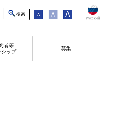
検索
究者等
募集
ーシップ
ト
年フォーラム
フェローシップ体験記
オンライン交流
現在募集中
過去の募集