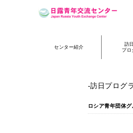
訪
センター紹介
プロ
設立の経緯
訪日・訪露プログラム一覧
センター概要
事務局長
訪日プ
参加者の声
-訪日プログラ
ロシア青年団体グ