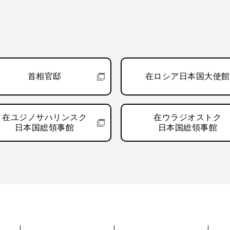
首相官邸
在ロシア日本国大使館
在ユジノサハリンスク
在ウラジオストク
日本国総領事館
日本国総領事館