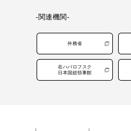
-関連機関-
外務省
在ハバロフスク
日本国総領事館