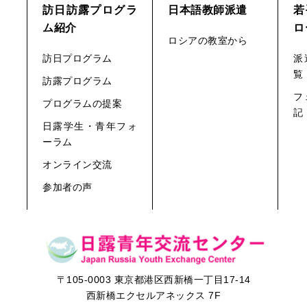
訪日訪露プログラ
日本語教師派遣
若
ム紹介
ロ
ロシアの教室から
訪日プログラム
派
覧
訪露プログラム
フ
プログラムの提案
記
日露学生・青年フォ
ーラム
オンライン交流
参加者の声
〒105-0003 東京都港区西新橋一丁目17-14
西新橋エクセルアネックス 7F