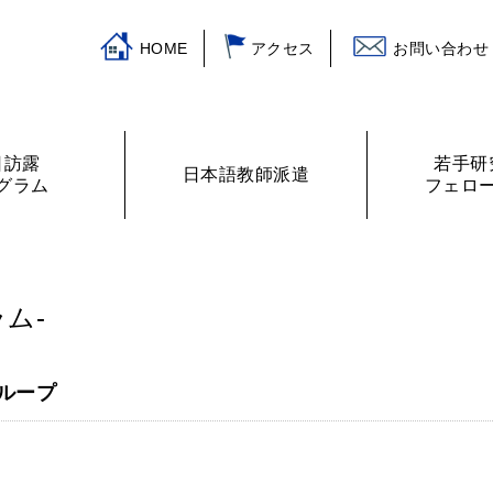
HOME
アクセス
お問い合わせ
日訪露
若手研
日本語教師派遣
グラム
フェロ
挨拶
ログラム
主な活動
訪露プログラム
日本語教師紹介
財務諸表
プログラムの提案
ロシアの教室から
フェローリス
日露学生・青
ム-
ループ