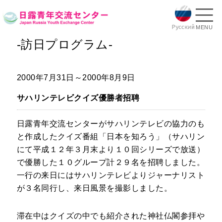
MENU
-訪日プログラム-
2000年7月31日～2000年8月9日
サハリンテレビクイズ優勝者招聘
日露青年交流センターがサハリンテレビの協力のも
と作成したクイズ番組「日本を知ろう」（サハリン
にて平成１２年３月末より１０回シリーズで放送）
で優勝した１０グループ計２９名を招聘しました。
一行の来日にはサハリンテレビよりジャーナリスト
が３名同行し、来日風景を撮影しました。
滞在中はクイズの中でも紹介された神社仏閣参拝や