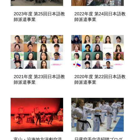
2023年度 第25回日本語教
2022年度 第24回日本語教
師派遣事業
師派遣事業
2021年度 第23回日本語教
2020年度 第22回日本語教
師派遣事業
師派遣事業
富山・沿海地方演劇交流
日露空手交流招聘プログ