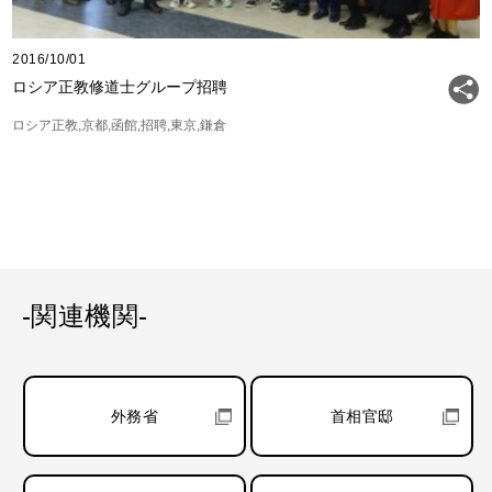
2016/10/01
ロシア正教修道士グループ招聘
ロシア正教
京都
函館
招聘
東京
鎌倉
-関連機関-
外務省
首相官邸