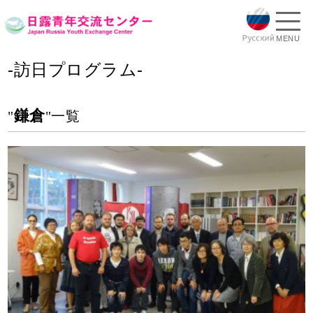
MENU
-訪日プログラム-
鎌倉
"
"一覧