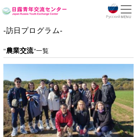
MENU
-訪日プログラム-
農業交流
"
"一覧