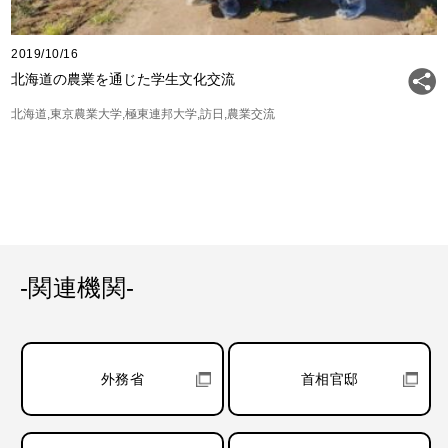
2019/10/16
北海道の農業を通じた学生文化交流
北海道
東京農業大学
極東連邦大学
訪日
農業交流
-関連機関-
外務省
首相官邸