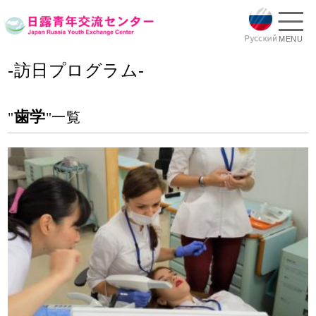
MENU
-訪日プログラム-
歯学
"
"一覧