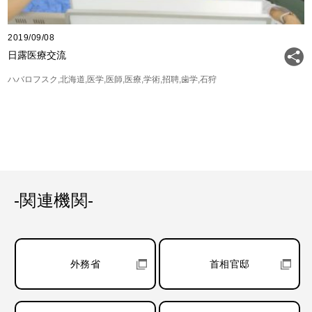
2019/09/08
日露医療交流
ハバロフスク
北海道
医学
医師
医療
学術
招聘
歯学
石狩
-関連機関-
外務省
首相官邸