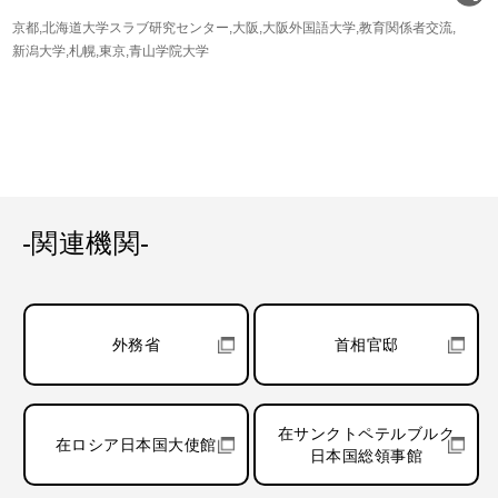
京都
北海道大学スラブ研究センター
大阪
大阪外国語大学
教育関係者交流
新潟大学
札幌
東京
青山学院大学
-関連機関-
外務省
首相官邸
在サンクトペテルブルク
在ロシア日本国大使館
日本国総領事館