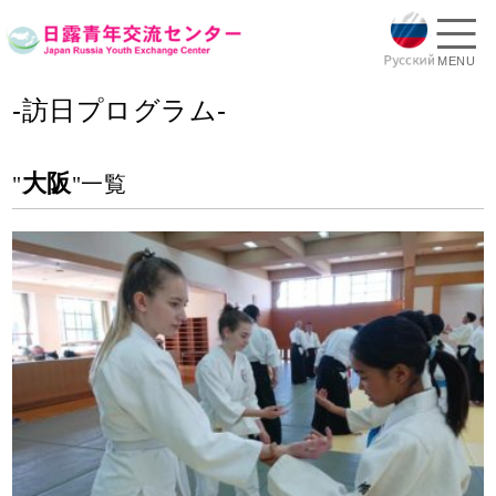
MENU
-訪日プログラム-
大阪
"
"一覧