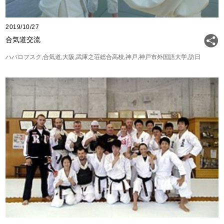
2019/10/27
合気道交流
ハバロフスク
合気道
大阪
武庫之荘総合高校
神戸
神戸市外国語大学
訪日