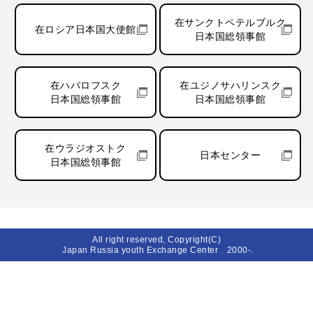
在サンクトペテルブルク
在ロシア日本国大使館
日本国総領事館
在ハバロフスク
在ユジノサハリンスク
日本国総領事館
日本国総領事館
在ウラジオストク
日本センター
日本国総領事館
All right reserved, Copyright(C)
Japan Russia youth Exchange Center 2000-.