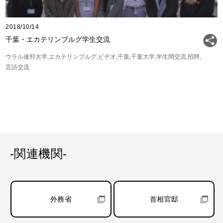
2018/10/14
千葉・エカテリンブルグ学生交流
ウラル連邦大学
エカテリンブルグ
ビデオ
千葉
千葉大学
学生間交流
招聘
言語交流
-関連機関-
外務省
首相官邸