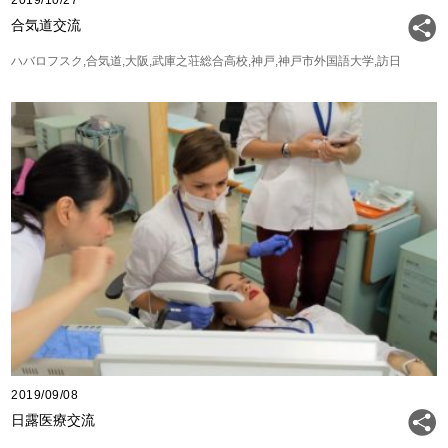
2019/10/27
合気道交流
ハバロフスク
合気道
大阪
武庫之荘総合高校
神戸
神戸市外国語大学
訪日
2019/09/08
日露医療交流