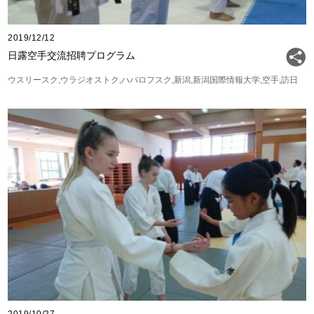
2019/12/12
日露空手交流招聘プログラム
ウスリースク
ウラジオストク
ハバロフスク
新潟
新潟国際情報大学
空手
訪日