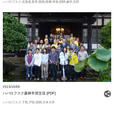
ハバロフスク
北海道
医学
医師
医療
学術
招聘
歯学
石狩
2015/10/06
ハバロフスク森林学習交流 [PDF]
ハバロフスク
下田
戸田
招聘
日本大学