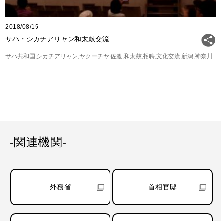
2018/08/15
サハ・シカチアリャン和太鼓交流
サハ共和国
シカチアリャン
ヤクーチヤ
佐渡
和太鼓
招聘
文化交流
新潟
神奈川
-関連機関-
外務省
首相官邸