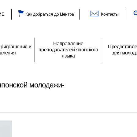
ME
Как добраться до Центра
Контакты
Направление
риграшения и
Предоставле
преподавателей японского
вления
для молод
языка
глашения
 Центре
О преподавателях японского языка
Список получателей гранта
Приветствие генерального директора
Программы направления
Объявления
Архив заявлений
Отзыв получателей грантов
Из российских аудиторий
Основные виды деятель
Предложение о
одежи
японской молодежи
программе обмена
японской молодежи-