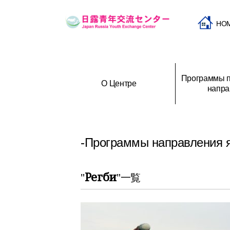
HO
Программы п
О Центре
напра
Программы приглашения и
История создания Центра
Программы при
О
направления молодежи
российской мол
-Программы направления 
Регби
"
"一覧