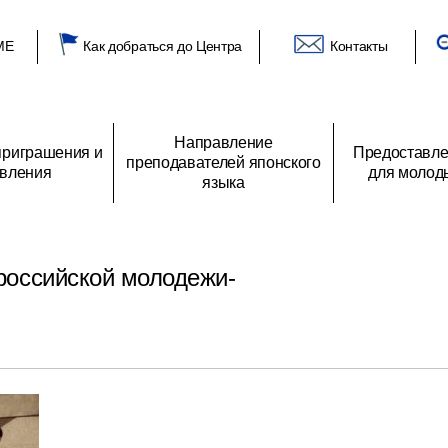
ME
Как добраться до Центра
Контакты
Направление
риграшения и
Предоставле
преподавателей японского
вления
для молод
языка
глашения
 Центре
О преподавателях японского языка
Список получателей гранта
Приветствие генерального директора
Программы направления
Объявления
Архив заявлений
Отзыв получателей грантов
Из российских аудиторий
Основные виды деятель
Предложение о
одежи
японской молодежи
программе обмена
российской молодежи-