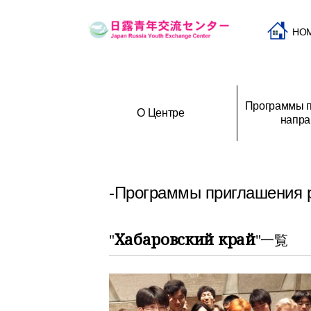
HO
Программы п
О Центре
напра
Программы приглашения и
История создания Центра
Программы при
О
направления молодежи
российской мол
-Программы приглашения 
Хабаровский край
"
"一覧