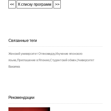
<<
К списку программ
>>
Связанные теги
Женский университет Отяномидзу
Изучение японского
языка
Приглашение в Японию
Студентский обмен
Университет
Вакаяма
Рекомендации