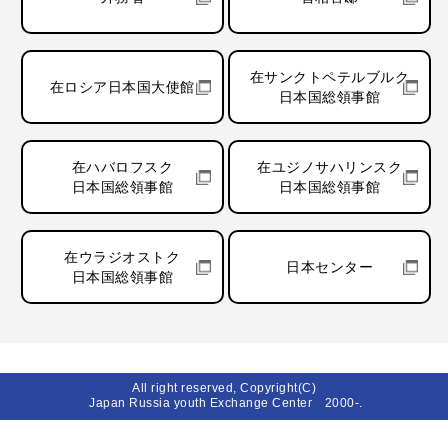
在サンクトペテルブルク
在ロシア日本国大使館
日本国総領事館
在ハバロフスク
在ユジノサハリンスク
日本国総領事館
日本国総領事館
在ウラジオストク
日本センター
日本国総領事館
All right reserved, Copyright(C)
Japan Russia youth Exchange Center 2000-.