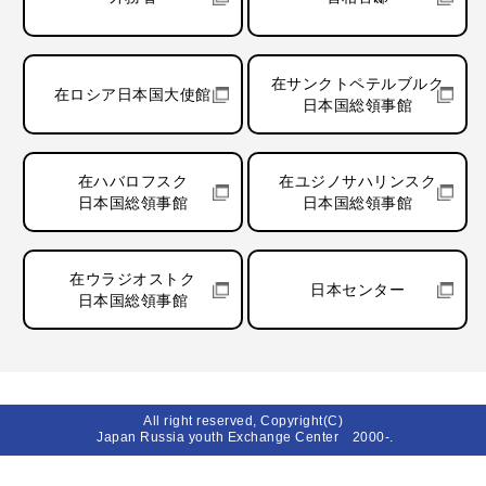
在サンクトペテルブルク
在ロシア日本国大使館
日本国総領事館
在ハバロフスク
在ユジノサハリンスク
日本国総領事館
日本国総領事館
在ウラジオストク
日本センター
日本国総領事館
All right reserved, Copyright(C)
Japan Russia youth Exchange Center 2000-.