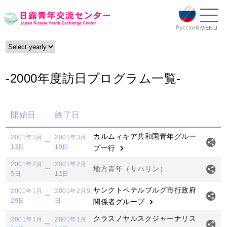
MENU
-2000年度訪日プログラム一覧-
開始日
終了日
カルムィキア共和国青年グルー
2001年3月
2001年3月
〜
13日
19日
プ一行
2001年2月
2001年2月
地方青年（サハリン）
〜
5日
12日
サンクトペテルブルグ市行政府
2001年1月
2001年2月5
〜
29日
日
関係者グループ
クラスノヤルスクジャーナリス
2001年1月
2001年1月
〜