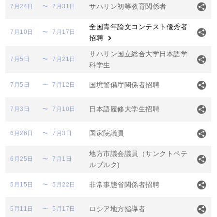
サハリン初等教育関係者
7月24日
〜
7月31日
全国青年論文コンテスト優秀者
7月10日
〜
7月17日
招聘
サハリン国立総合大学日本語学
7月5日
〜
7月21日
科学生
国境警備庁関係者招聘
7月5日
〜
7月12日
日本語履修大学生招聘
7月3日
〜
7月10日
国家院議員
6月26日
〜
7月3日
地方市議会議員（サンクトペテ
6月25日
〜
7月1日
ルブルク)
非常事態省関係者招聘
5月15日
〜
5月22日
ロシア地方指導者
5月11日
〜
5月17日