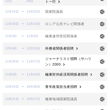
22日
28日
ト一行
国家院議員
12月15日
〜
12月20日
ロシア公共テレビ関係者
12月10日
〜
12月14日
極東連邦管区関係者
12月4日
〜
12月6日
外務省関係者招聘
12月4日
〜
12月10日
ジャーナリスト招聘（サハリ
11月20日
〜
11月27日
ン）2000
極東対外経済局関係者招聘
11月6日
〜
11月14日
青年政策担当者招聘
10月23日
〜
10月30日
極東地域国家院議員
10月21日
〜
10月27日