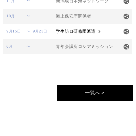
新潟環日本海ネットワーク
11月
〜
海上保安庁関係者
10月
〜
学生訪ロ研修団派遣
9月15日
〜
9月23日
青年会議所ロシアミッション
6月
〜
一覧へ >