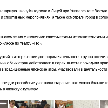
и старшую школу Китадзоно и Лицей при Университете Васэда 
х и спортивных мероприятиях, а также осмотрели город в соп
 ознакомления с японскими классическими исполнительскими 
-классе по театру «Но».
курсий в исторические достопримечательности, группа посети
ники обеих стран действовали в парах, вместе проходили прак
 в традиционные японские игры, участвовали в деятельности к
 поездки российские участники старались как можно больше г
ь в японскую культуру.