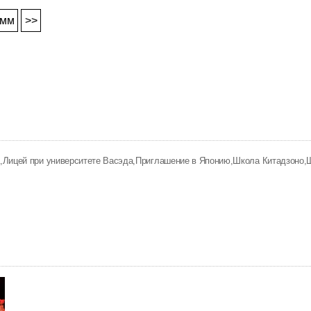
амм
>>
а
Лицей при университете Васэда
Приглашение в Японию
Школа Китадзоно