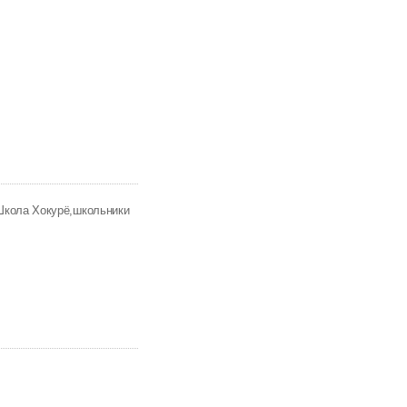
Школа Хокурё
школьники