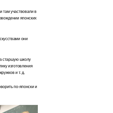
и там участвовали в
ровождении японских
искусствами они
ла старшую школу
тику изготовления
ружков и т. д.
оворить по-японски и