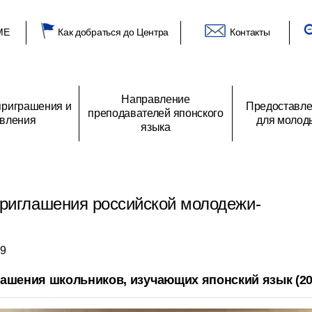
ME
Как добраться до Центра
Контакты
Направление
риграшения и
Предоставле
преподавателей японского
вления
для молод
языка
глашения
 Центре
О преподавателях японского языка
Список получателей гранта
Приветствие генерального директора
Программы направления
Объявления
Архив заявлений
Отзыв получателей грантов
Из российских аудиторий
Основные виды деятель
Предложение о
одежи
японской молодежи
программе обмена
риглашения российской молодежи-
19
ашения школьников, изучающих японский язык (20