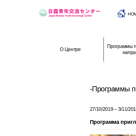
HO
Программы п
О Центре
напра
Программы приглашения и
История создания Центра
Программы при
О
направления молодежи
российской мол
-Программы п
27/10/2019 – 3/11/20
Программа пригл