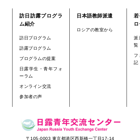
訪日訪露プログラ
日本語教師派遣
若
ム紹介
ロ
ロシアの教室から
訪日プログラム
派
覧
訪露プログラム
フ
プログラムの提案
記
日露学生・青年フォ
ーラム
オンライン交流
参加者の声
〒105-0003 東京都港区西新橋一丁目17-14