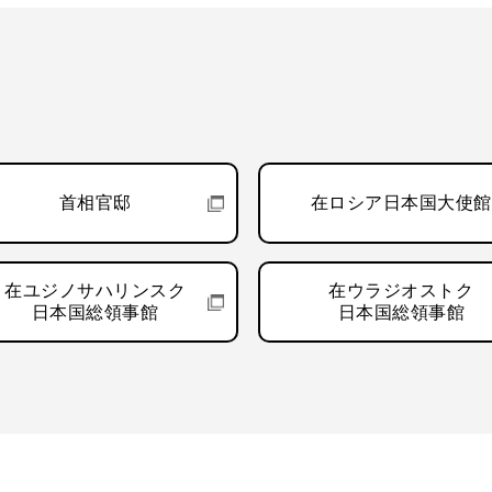
首相官邸
在ロシア日本国大使館
在ユジノサハリンスク
在ウラジオストク
日本国総領事館
日本国総領事館