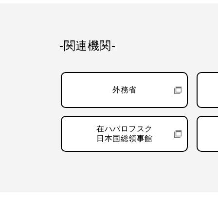
-関連機関-
外務省
在ハバロフスク
日本国総領事館