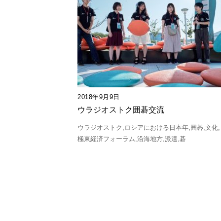
2018年9月9日
ウラジオストク囲碁交流
ウラジオストク
ロシアにおける日本年
囲碁
文化
極東経済フォーラム
沿海地方
派遣
碁