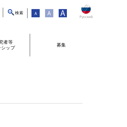
検索
究者等
募集
ーシップ
ト
年フォーラム
フェローシップ体験記
オンライン交流
現在募集中
過去の募集