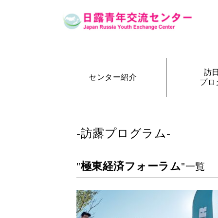
訪
センター紹介
プロ
設立の経緯
訪日・訪露プログラム一覧
センター概要
事務局長
訪日プ
参加者の声
-訪露プログラム-
極東経済フォーラム
"
"一覧