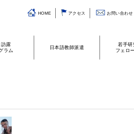
HOME
アクセス
お問い合わせ
日訪露
若手研
日本語教師派遣
グラム
フェロ
挨拶
ログラム
主な活動
訪露プログラム
日本語教師紹介
財務諸表
プログラムの提案
ロシアの教室から
フェローリス
日露学生・青