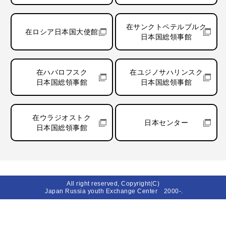
在サンクトペテルブルク
在ロシア日本国大使館
日本国総領事館
在ハバロフスク
在ユジノサハリンスク
日本国総領事館
日本国総領事館
在ウラジオストク
日本センター
日本国総領事館
All right reserved, Copyright(C)
Japan Russia youth Exchange Center 2000-.