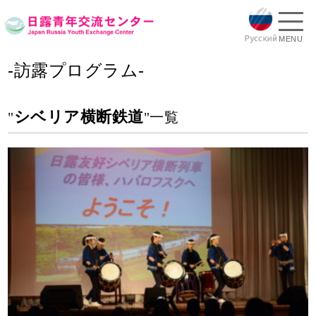
MENU
-訪露プログラム-
シベリア横断鉄道
"
"一覧