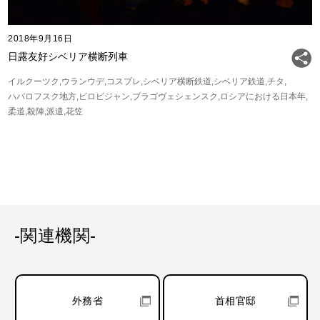
2018年9月16日
日露友好シベリア横断列車
イルクーツク
ウランウデ
コスプレ
シベリア横断鉄道
シベリア鉄道
チタ
ハバロフスク地方
ビロビジャン
ブラゴヴェシェンスク
ロシアにおける日本年
柔道
殺陣
派遣
花笠
-関連機関-
外務省
首相官邸