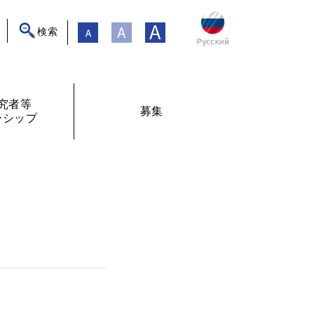
検索
究者等
募集
ーシップ
ト
年フォーラム
フェローシップ体験記
オンライン交流
現在募集中
過去の募集