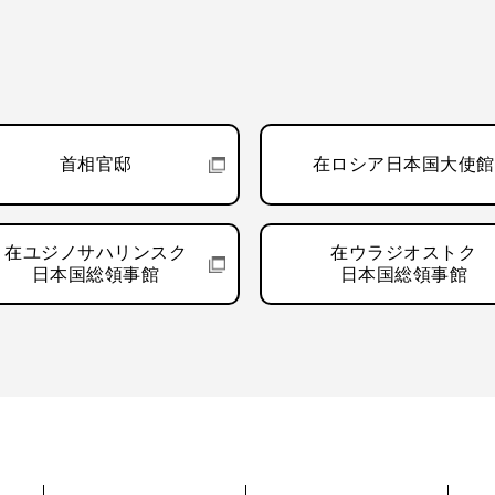
首相官邸
在ロシア日本国大使館
在ユジノサハリンスク
在ウラジオストク
日本国総領事館
日本国総領事館