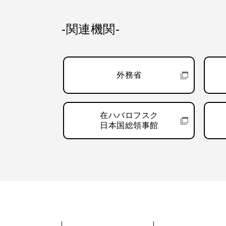
-関連機関-
外務省
在ハバロフスク
日本国総領事館