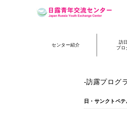
訪
センター紹介
プロ
設立の経緯
訪日・訪露プログラム一覧
センター概要
事務局長
訪日プ
参加者の声
-訪露プログラ
日・サンクトペテ