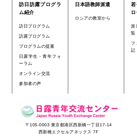
訪日訪露プログラ
日本語教師派遣
若
ム紹介
ロ
ロシアの教室から
訪日プログラム
派
覧
訪露プログラム
フ
プログラムの提案
記
日露学生・青年フォ
ーラム
オンライン交流
参加者の声
〒105-0003 東京都港区西新橋一丁目17-14
西新橋エクセルアネックス 7F