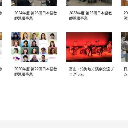
教
2024年度 第26回日本語教
2023年度 第25回日本語教
2
師派遣事業
師派遣事業
師
教
2020年度 第22回日本語教
富山・沿海地方演劇交流プ
日
師派遣事業
ログラム
ム