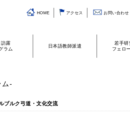
HOME
アクセス
お問い合わせ
日訪露
若手研
日本語教師派遣
グラム
フェロ
挨拶
ログラム
主な活動
訪露プログラム
日本語教師紹介
財務諸表
プログラムの提案
ロシアの教室から
フェローリス
日露学生・青
ム-
ルブルク弓道・文化交流