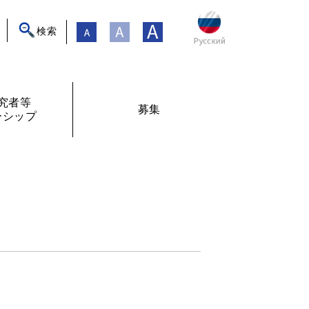
検索
究者等
募集
ーシップ
ト
年フォーラム
フェローシップ体験記
オンライン交流
現在募集中
過去の募集