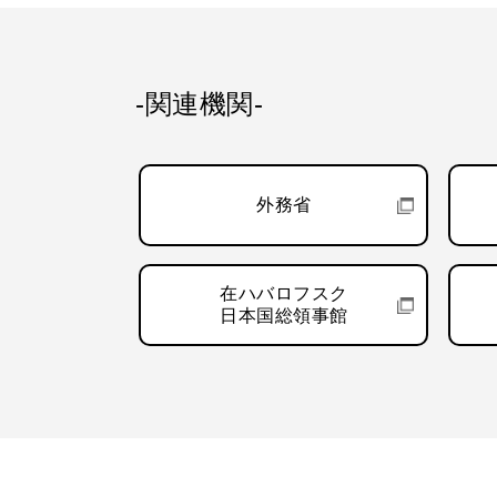
-関連機関-
外務省
在ハバロフスク
日本国総領事館