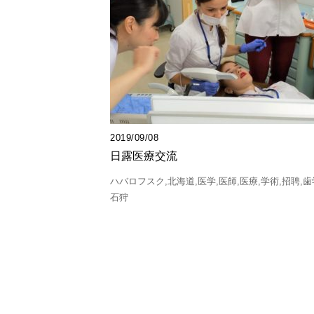
2019/09/08
日露医療交流
ハバロフスク
北海道
医学
医師
医療
学術
招聘
歯
石狩