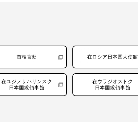
首相官邸
在ロシア日本国大使館
在ユジノサハリンスク
在ウラジオストク
日本国総領事館
日本国総領事館