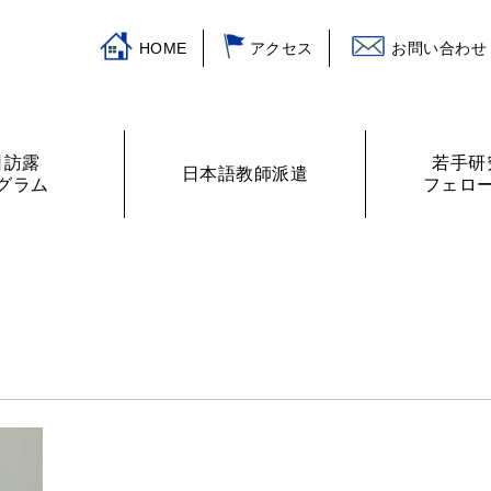
HOME
アクセス
お問い合わせ
日訪露
若手研
日本語教師派遣
グラム
フェロ
挨拶
ログラム
主な活動
訪露プログラム
日本語教師紹介
財務諸表
プログラムの提案
ロシアの教室から
フェローリス
日露学生・青