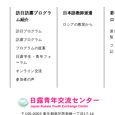
訪日訪露プログラ
日本語教師派遣
若
ム紹介
ロ
ロシアの教室から
訪日プログラム
派
覧
訪露プログラム
フ
プログラムの提案
記
日露学生・青年フォ
ーラム
オンライン交流
参加者の声
〒105-0003 東京都港区西新橋一丁目17-14