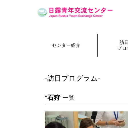
訪
センター紹介
プロ
設立の経緯
訪日・訪露プログラム一覧
センター概要
事務局長
訪日プ
参加者の声
-訪日プログラム-
石狩
"
"一覧