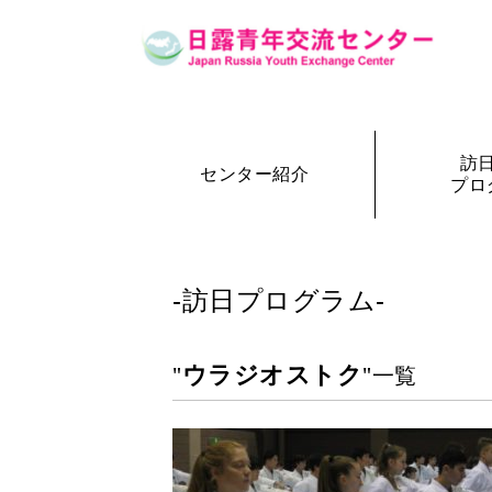
訪
センター紹介
プロ
設立の経緯
訪日・訪露プログラム一覧
センター概要
事務局長
訪日プ
参加者の声
-訪日プログラム-
ウラジオストク
"
"一覧