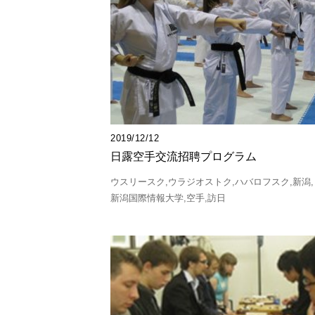
2019/12/12
日露空手交流招聘プログラム
ウスリースク
ウラジオストク
ハバロフスク
新潟
新潟国際情報大学
空手
訪日