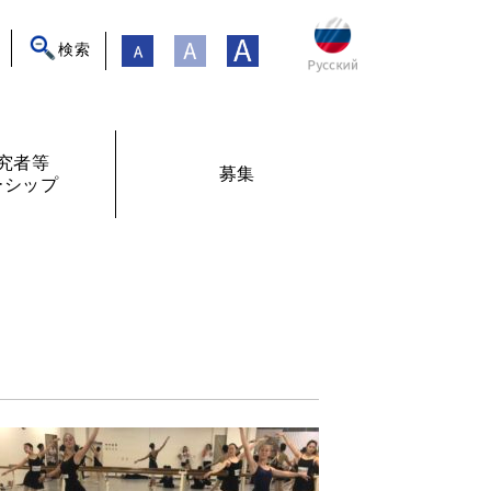
検索
究者等
募集
ーシップ
ト
年フォーラム
フェローシップ体験記
オンライン交流
現在募集中
過去の募集