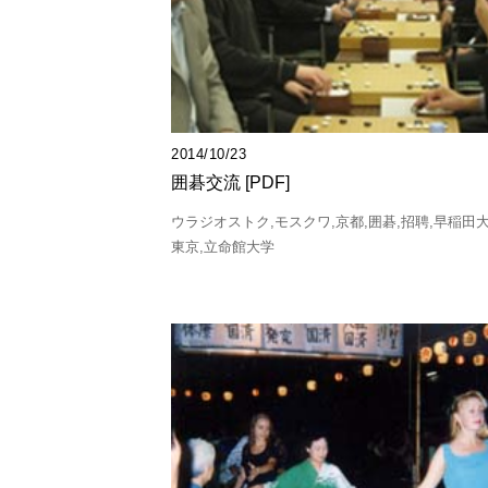
2014/10/23
囲碁交流 [PDF]
ウラジオストク
モスクワ
京都
囲碁
招聘
早稲田
東京
立命館大学