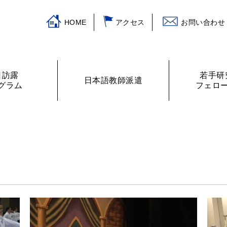
HOME
アクセス
お問い合わせ
日訪露
若手研
日本語教師派遣
グラム
フェロ
挨拶
ログラム
主な活動
訪露プログラム
日本語教師紹介
財務諸表
プログラムの提案
ロシアの教室から
フェローリス
日露学生・青