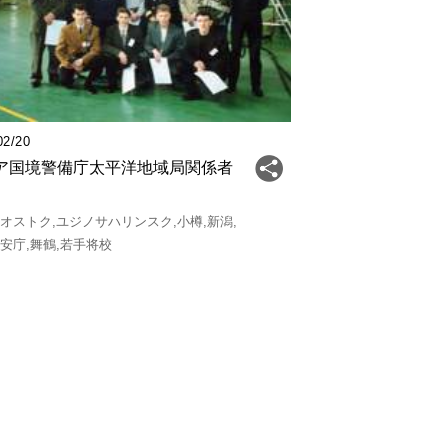
02/20
ア国境警備庁太平洋地域局関係者
ジオストク
ユジノサハリンスク
小樽
新潟
保安庁
舞鶴
若手将校