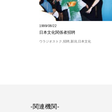
1999/08/22
日本文化関係者招聘
ウラジオストク
招聘
新潟
日本文化
-関連機関-