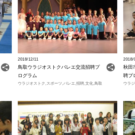
2018/12/11
2018/
鳥取ウラジオストクバレエ交流招聘プ
秋田
ログラム
聘プ
ウラジオストク
スポーツ
バレエ
招聘
文化
鳥取
ウラ