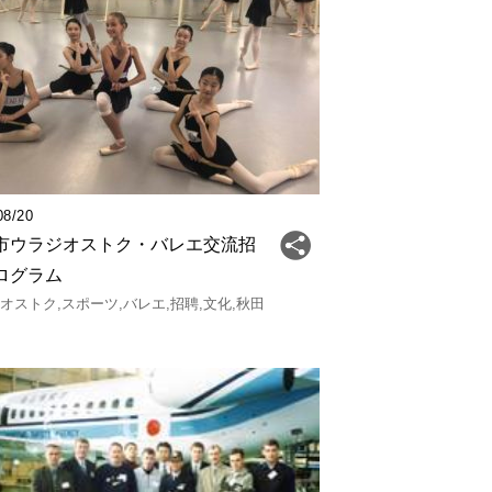
08/20
市ウラジオストク・バレエ交流招
ログラム
ジオストク
スポーツ
バレエ
招聘
文化
秋田