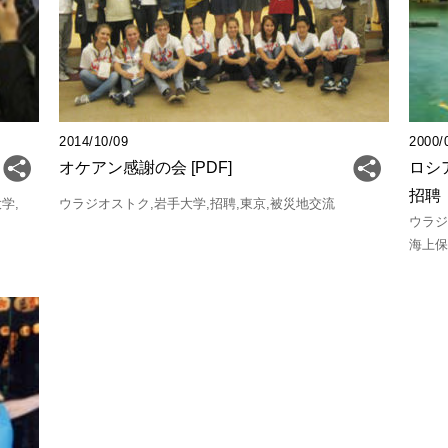
2014/10/09
2000/
オケアン感謝の会 [PDF]
ロシ
招聘
大学
ウラジオストク
岩手大学
招聘
東京
被災地交流
ウラ
海上