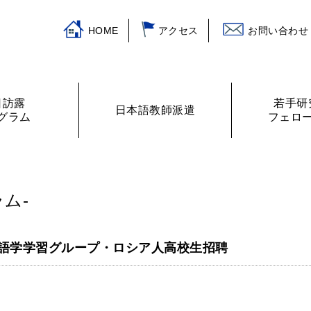
HOME
アクセス
お問い合わせ
日訪露
若手研
日本語教師派遣
グラム
フェロ
挨拶
ログラム
主な活動
訪露プログラム
日本語教師紹介
財務諸表
プログラムの提案
ロシアの教室から
フェローリス
日露学生・青
ム-
語学学習グループ・ロシア人高校生招聘