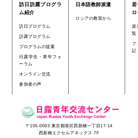
訪日訪露プログラ
日本語教師派遣
若
ム紹介
ロ
ロシアの教室から
訪日プログラム
派
覧
訪露プログラム
フ
プログラムの提案
記
日露学生・青年フォ
ーラム
オンライン交流
参加者の声
〒105-0003 東京都港区西新橋一丁目17-14
西新橋エクセルアネックス 7F