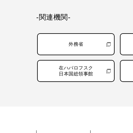
-関連機関-
外務省
在ハバロフスク
日本国総領事館