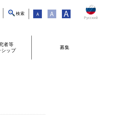
検索
究者等
募集
ーシップ
ト
年フォーラム
フェローシップ体験記
オンライン交流
現在募集中
過去の募集