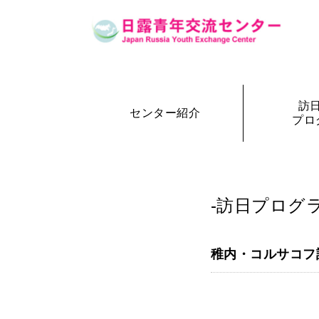
訪
センター紹介
プロ
設立の経緯
訪日・訪露プログラム一覧
センター概要
事務局長
訪日プ
参加者の声
-訪日プログラ
稚内・コルサコフ