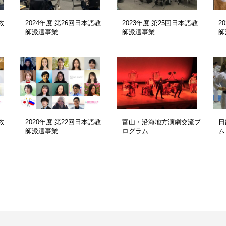
教
2024年度 第26回日本語教
2023年度 第25回日本語教
2
師派遣事業
師派遣事業
師
教
2020年度 第22回日本語教
富山・沿海地方演劇交流プ
日
師派遣事業
ログラム
ム