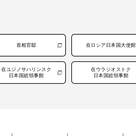
首相官邸
在ロシア日本国大使館
在ユジノサハリンスク
在ウラジオストク
日本国総領事館
日本国総領事館