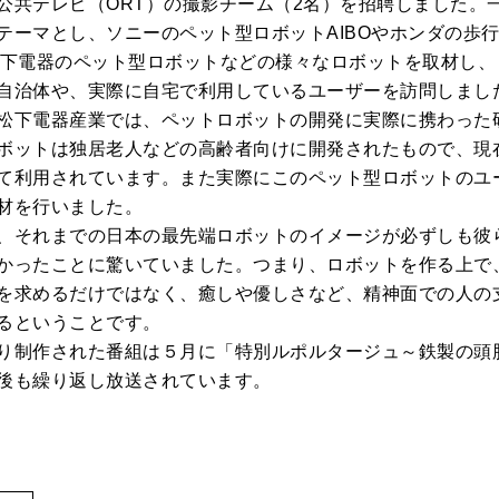
公共テレビ（ORT）の撮影チーム（2名）を招聘しました。
テーマとし、ソニーのペット型ロボットAIBOやホンダの歩行ロ
松下電器のペット型ロボットなどの様々なロボットを取材し、
自治体や、実際に自宅で利用しているユーザーを訪問しまし
松下電器産業では、ペットロボットの開発に実際に携わった
ボットは独居老人などの高齢者向けに開発されたもので、現
て利用されています。また実際にこのペット型ロボットのユ
材を行いました。
、それまでの日本の最先端ロボットのイメージが必ずしも彼
かったことに驚いていました。つまり、ロボットを作る上で
を求めるだけではなく、癒しや優しさなど、精神面での人の
るということです。
り制作された番組は５月に「特別ルポルタージュ～鉄製の頭
後も繰り返し放送されています。