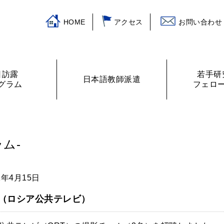
HOME
アクセス
お問い合わせ
日訪露
若手研
日本語教師派遣
グラム
フェロ
挨拶
ログラム
主な活動
訪露プログラム
日本語教師紹介
財務諸表
プログラムの提案
ロシアの教室から
フェローリス
日露学生・青
ム-
1年4月15日
（ロシア公共テレビ）