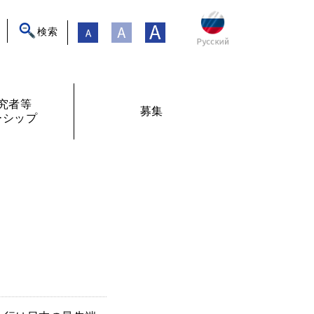
検索
究者等
募集
ーシップ
ト
年フォーラム
フェローシップ体験記
オンライン交流
現在募集中
過去の募集