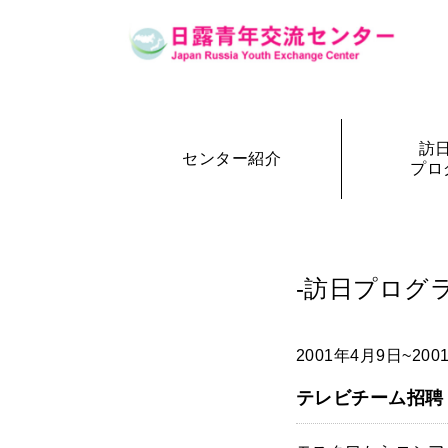
訪
センター紹介
プロ
設立の経緯
訪日・訪露プログラム一覧
センター概要
事務局長
訪日プ
参加者の声
-訪日プログラ
2001年4月9日~200
テレビチーム招聘