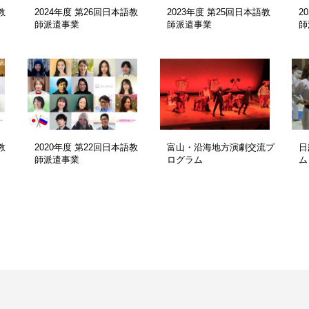
教
2024年度 第26回日本語教
2023年度 第25回日本語教
2
師派遣事業
師派遣事業
師
教
2020年度 第22回日本語教
富山・沿海地方演劇交流プ
日
師派遣事業
ログラム
ム