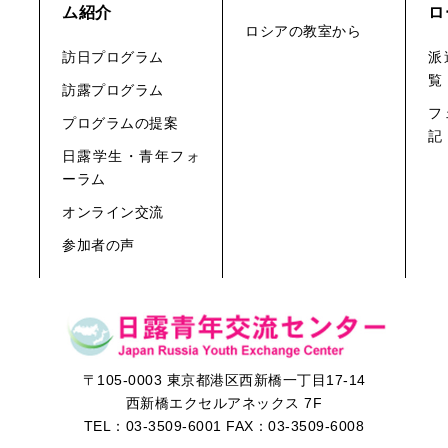
ム紹介
ロ
ロシアの教室から
訪日プログラム
派
覧
訪露プログラム
フ
プログラムの提案
記
日露学生・青年フォ
ーラム
オンライン交流
参加者の声
〒105-0003 東京都港区西新橋一丁目17-14
西新橋エクセルアネックス 7F
TEL：
03-3509-6001
FAX：03-3509-6008