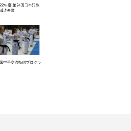
022年度 第24回日本語教
派遣事業
露空手交流招聘プログラ