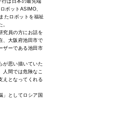
一行は日本の最先端
ボットASIMO、
またロボットを福祉
た。
研究員の方にお話を
在、大阪府池田市で
ーザーである池田市
らが思い描いていた
、人間では危険なこ
支えとなってくれる
脳」としてロシア国