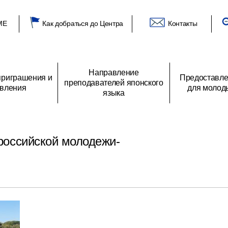
ME
Как добраться до Центра
Контакты
Направление
риграшения и
Предоставле
преподавателей японского
вления
для молод
языка
глашения
 Центре
О преподавателях японского языка
Список получателей гранта
Приветствие генерального директора
Программы направления
Объявления
Архив заявлений
Отзыв получателей грантов
Из российских аудиторий
Основные виды деятель
Предложение о
одежи
японской молодежи
программе обмена
российской молодежи-