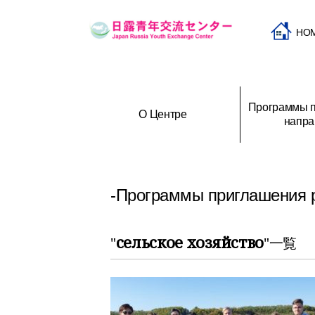
HO
Программы п
О Центре
напра
Программы приглашения и
История создания Центра
Программы при
О
направления молодежи
российской мол
-Программы приглашения 
сельское хозяйство
"
"一覧