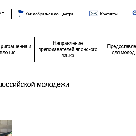
ME
Как добраться до Центра
Контакты
Направление
риграшения и
Предоставле
преподавателей японского
вления
для молод
языка
глашения
 Центре
О преподавателях японского языка
Список получателей гранта
Приветствие генерального директора
Программы направления
Объявления
Архив заявлений
Отзыв получателей грантов
Из российских аудиторий
Основные виды деятель
Предложение о
одежи
японской молодежи
программе обмена
российской молодежи-