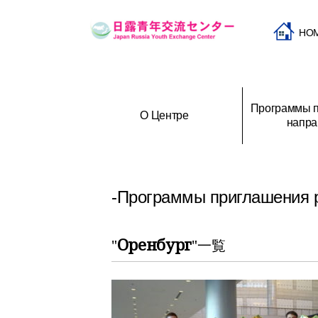
HO
Программы п
О Центре
напра
Программы приглашения и
История создания Центра
Программы при
О
направления молодежи
российской мол
-Программы приглашения 
Оренбург
"
"一覧