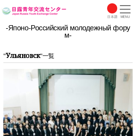
MENU
-Японо-Российский молодежный фору
м-
Ульяновск
"
"一覧