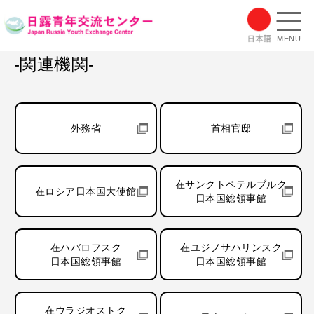
MENU
-関連機関-
外務省
首相官邸
在サンクトペテルブルク
在ロシア日本国大使館
日本国総領事館
在ハバロフスク
在ユジノサハリンスク
日本国総領事館
日本国総領事館
在ウラジオストク