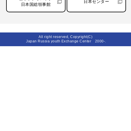
日本センター
日本国総領事館
All right reserved, Copyright(C)
Japan Russia youth Exchange Center 2000-.